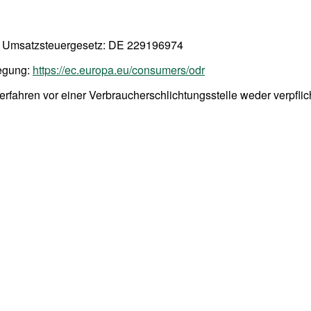
a Umsatzsteuergesetz: DE 229196974
legung:
https://ec.europa.eu/consumers/odr
rfahren vor einer Verbraucherschlichtungsstelle weder verpflich